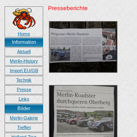
Presseberichte
Home
Information
Aktuell
Merlin-History
Import EU/GB
Technik
Presse
Links
Bilder
Merlin-Galerie
Treffen